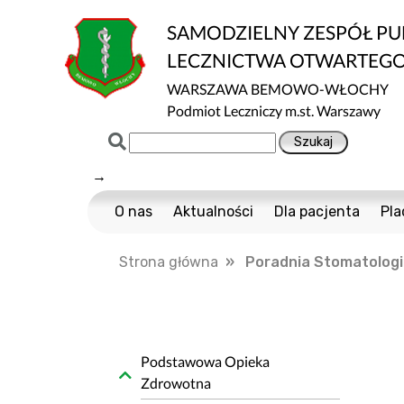
SAMODZIELNY ZESPÓŁ P
LECZNICTWA OTWARTEG
WARSZAWA BEMOWO-WŁOCHY
Podmiot Leczniczy m.st. Warszawy
→
O nas
Aktualności
Dla pacjenta
Pla
Certyfikaty ISO
Cennik usług m
Strona główna
» Poradnia Stomatologic
Normy ISO
Multisport
Ochrona danych
Nawigator Pacje
Projekty Unijne
COVID-19
Dostępność
Profilaktyka Zdr
Podstawowa Opieka
Zdrowotna
Informacja o wpływie działalności wykony
Polityka Ochrony