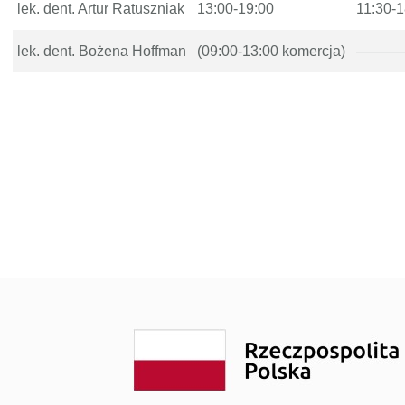
lek. dent. Artur Ratuszniak
13:00-19:00
11:30-1
noza”
Szybowcowa 4
do Badań Laboratoryjnych
Wrocławska 19
lek. dent. Bożena Hoffman
(09:00-13:00 komercja)
———
rad
Transport Medyczny
enta
Świadczenia Komercyjne
Nasze Specjalizacje
obrania
troskopii
o kolonoskopii
ożylne do zabiegów endoskopowych
do badań USG
epieniach