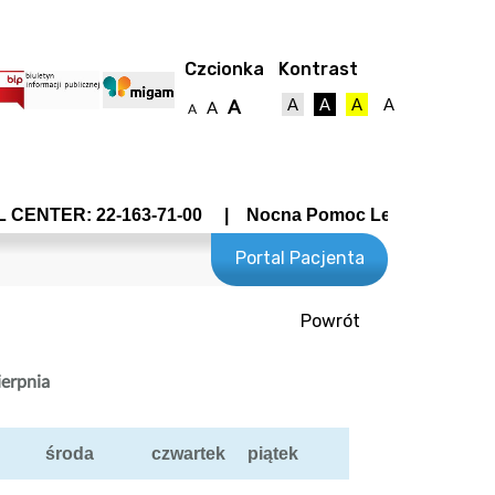
Czcionka
Kontrast
A
A
A
A
A
A
A
CENTER: 22-163-71-00 | Nocna Pomoc Lekarska - Wrocław
Portal Pacjenta
Powrót
towy
ierpnia
środa
czwartek
piątek