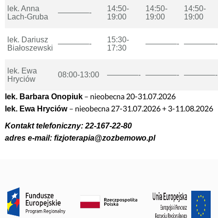
lek. Anna
14:50-
14:50-
14:50-
————-
Lach-Gruba
19:00
19:00
19:00
lek. Dariusz
15:30-
————-
————-
————-
Białoszewski
17:30
lek. Ewa
08:00-13:00
————-
————-
————-
Hryciów
– nieobecna 20-31.07.2026
lek. Barbara Onopiuk
– nieobecna 27-31.07.2026 + 3-11.08.2026
lek. Ewa Hryciów
Kontakt telefoniczny: 22-167-22-80
adres e-mail: fizjoterapia@zozbemowo.pl