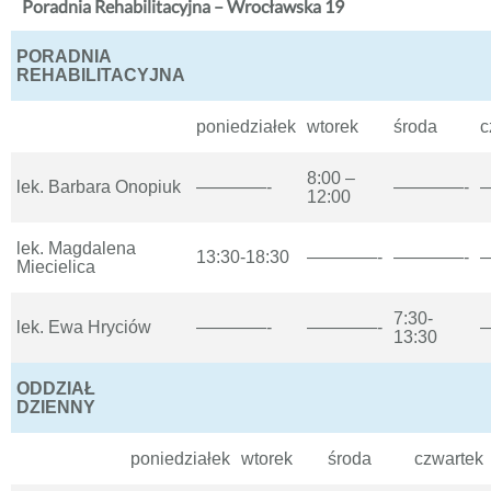
Poradnia Rehabilitacyjna – Wrocławska 19
PORADNIA
REHABILITACYJNA
poniedziałek
wtorek
środa
c
8:00 –
lek. Barbara Onopiuk
————-
————-
12:00
lek. Magdalena
13:30-18:30
————-
————-
Miecielica
7:30-
lek. Ewa Hryciów
————-
————-
13:30
ODDZIAŁ
DZIENNY
poniedziałek
wtorek
środa
czwartek