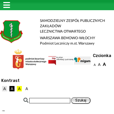
SAMODZIELNY ZESPÓŁ PUBLICZNYCH
ZAKŁADÓW
LECZNICTWA OTWARTEGO
WARSZAWA BEMOWO-WŁOCHY
Podmiot Leczniczy m.st. Warszawy
Czcionka
A
A
A
Kontrast
A
A
A
A
→