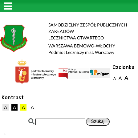
SAMODZIELNY ZESPÓŁ PUBLICZNYCH
ZAKŁADÓW
LECZNICTWA OTWARTEGO
WARSZAWA BEMOWO-WŁOCHY
Podmiot Leczniczy m.st. Warszawy
Czcionka
A
A
A
Kontrast
A
A
A
A
→