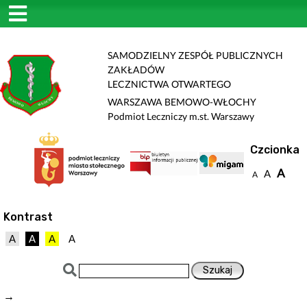
SAMODZIELNY ZESPÓŁ PUBLICZNYCH
ZAKŁADÓW
LECZNICTWA OTWARTEGO
WARSZAWA BEMOWO-WŁOCHY
Podmiot Leczniczy m.st. Warszawy
Czcionka
A
A
A
Kontrast
A
A
A
A
→