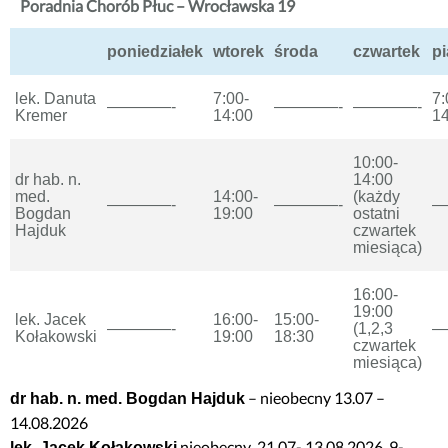
Poradnia Chorób Płuc – Wrocławska 19
poniedziałek
wtorek
środa
czwartek
pi
lek. Danuta
7:00-
7:
————-
————-
————-
Kremer
14:00
14
10:00-
dr hab. n.
14:00
med.
14:00-
(każdy
————-
————-
—
Bogdan
19:00
ostatni
Hajduk
czwartek
miesiąca)
16:00-
19:00
lek. Jacek
16:00-
15:00-
————-
(1,2,3
—
Kołakowski
19:00
18:30
czwartek
miesiąca)
– nieobecny 13.07 –
dr hab. n. med. Bogdan Hajduk
14.08.2026
nieobecny 21.07- 13.08.2026, 9-
lek. Jacek Kołakowski