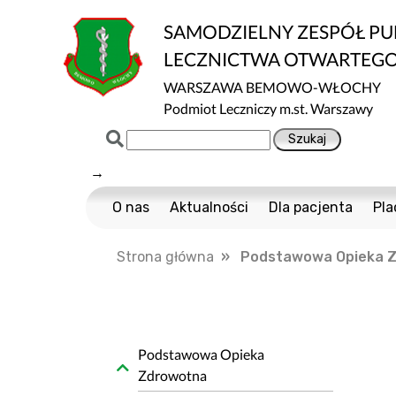
SAMODZIELNY ZESPÓŁ P
LECZNICTWA OTWARTEG
WARSZAWA BEMOWO-WŁOCHY
Podmiot Leczniczy m.st. Warszawy
→
O nas
Aktualności
Dla pacjenta
Pla
Certyfikaty ISO
Cennik usług m
Strona główna
» Podstawowa Opieka Zd
Normy ISO
Multisport
Ochrona danych
Nawigator Pacje
Projekty Unijne
COVID-19
Dostępność
Profilaktyka Zdr
Podstawowa Opieka
Zdrowotna
Informacja o wpływie działalności wykony
Polityka Ochrony