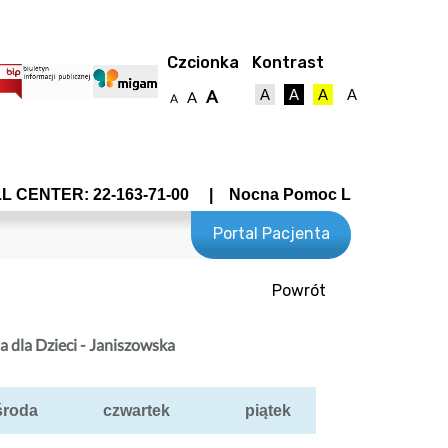
Czcionka
Kontrast
A
A
A
A
A
A
A
CENTER: 22-163-71-00 | Nocna Pomoc Lekarska - Wrocław
Portal Pacjenta
Powrót
towy
dla Dzieci - Janiszowska
środa
czwartek
piątek