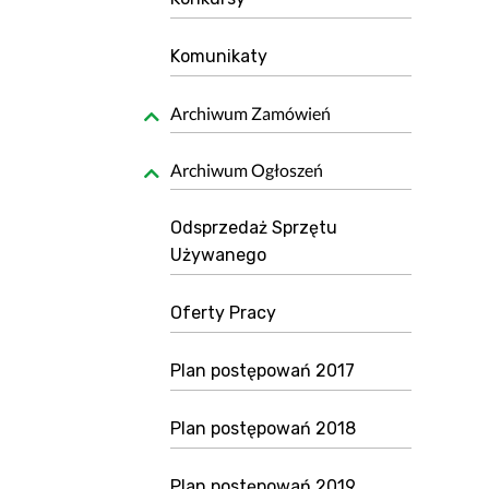
Bezpieczeństwo informacji
Kwartalnik „Diag
Sygnaliści
Przygotowanie 
Komunikaty
O nas
Standard Telepo
Archiwum Zamówień
Karta Praw Pacj
Deklaracja POZ
Archiwum Ogłoszeń
Dokumenty do p
Informacja o gas
Odsprzedaż Sprzętu
Przygotowanie d
Używanego
Znieczulenie d
Oferty Pracy
Przygotowanie 
Wszystko o szcz
Plan postępowań 2017
Zasady zapisu
Plan postępowań 2018
Plan postępowań 2019