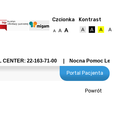
Czcionka
Kontrast
A
A
A
A
A
A
A
ENTER: 22-163-71-00 | Nocna Pomoc Lekarska - Wrocławs
Portal Pacjenta
Powrót
towy