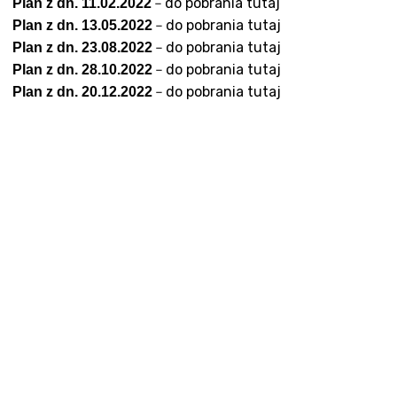
–
do pobrania tutaj
Plan z dn. 11.02.2022
noza”
Szybowcowa 4
–
do pobrania tutaj
Plan z dn. 13.05.2022
do Badań Laboratoryjnych
Wrocławska 19
–
do pobrania tutaj
Plan z dn. 23.08.2022
rad
Transport Medyczny
–
do pobrania tutaj
Plan z dn. 28.10.2022
–
do pobrania tutaj
enta
Świadczenia Komercyjne
Plan z dn. 20.12.2022
Nasze Specjalizacje
obrania
troskopii
o kolonoskopii
ożylne do zabiegów endoskopowych
do badań USG
epieniach