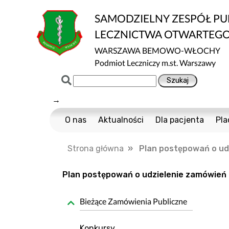
SAMODZIELNY ZESPÓŁ P
LECZNICTWA OTWARTEG
WARSZAWA BEMOWO-WŁOCHY
Podmiot Leczniczy m.st. Warszawy
→
O nas
Aktualności
Dla pacjenta
Pla
Certyfikaty ISO
Cennik usług m
Strona główna
» Plan postępowań o udz
Normy ISO
Multisport
Ochrona danych
Nawigator Pacje
Plan postępowań o udzielenie zamówień 
Projekty Unijne
COVID-19
Bieżące Zamówienia Publiczne
Dostępność
Profilaktyka Zdr
Informacja o wpływie działalności wykony
Polityka Ochrony
Konkursy