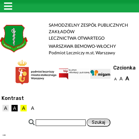
SAMODZIELNY ZESPÓŁ PUBLICZNYCH
ZAKŁADÓW
LECZNICTWA OTWARTEGO
WARSZAWA BEMOWO-WŁOCHY
Podmiot Leczniczy m.st. Warszawy
Czcionka
A
A
A
Kontrast
A
A
A
A
→