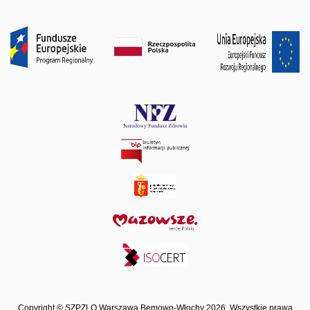
Copyright © SZPZLO Warszawa Bemowo-Włochy 2026. Wszystkie prawa