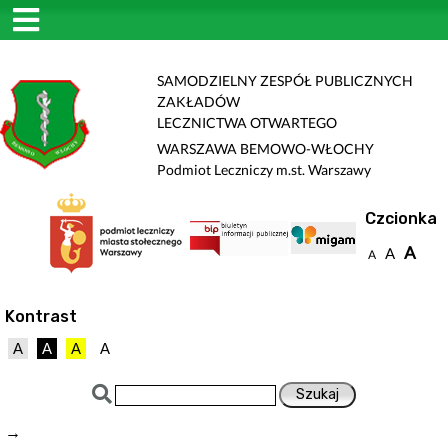
SAMODZIELNY ZESPÓŁ PUBLICZNYCH
ZAKŁADÓW
LECZNICTWA OTWARTEGO
WARSZAWA BEMOWO-WŁOCHY
Podmiot Leczniczy m.st. Warszawy
Czcionka
A
A
A
Kontrast
A
A
A
A
→