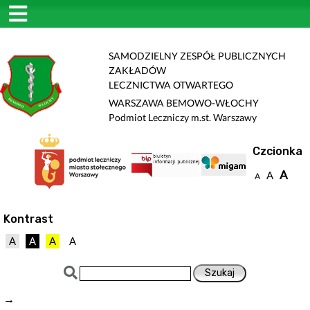
SAMODZIELNY ZESPÓŁ PUBLICZNYCH
ZAKŁADÓW
LECZNICTWA OTWARTEGO
WARSZAWA BEMOWO-WŁOCHY
Podmiot Leczniczy m.st. Warszawy
Czcionka
A
A
A
Kontrast
A
A
A
A
→