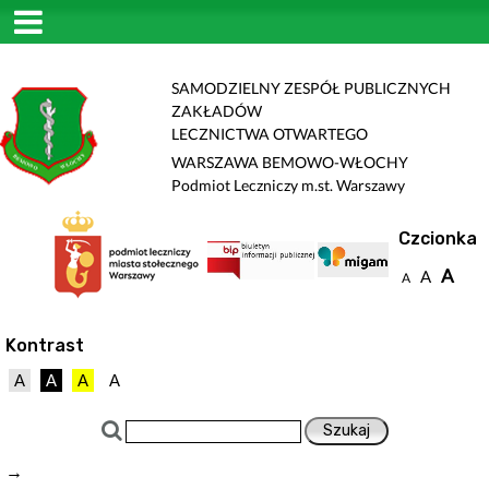
SAMODZIELNY ZESPÓŁ PUBLICZNYCH
ZAKŁADÓW
LECZNICTWA OTWARTEGO
WARSZAWA BEMOWO-WŁOCHY
Podmiot Leczniczy m.st. Warszawy
Czcionka
A
A
A
Kontrast
A
A
A
A
→