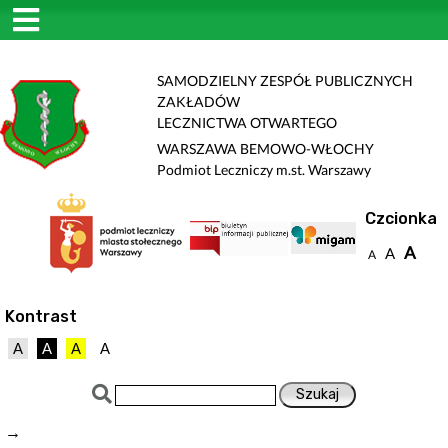
SAMODZIELNY ZESPÓŁ PUBLICZNYCH
ZAKŁADÓW
LECZNICTWA OTWARTEGO
WARSZAWA BEMOWO-WŁOCHY
Podmiot Leczniczy m.st. Warszawy
Czcionka
A
A
A
Kontrast
A
A
A
A
→