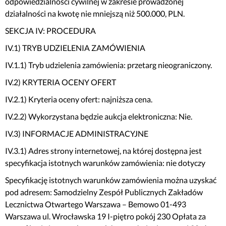
odpowiedzialności cywilnej w zakresie prowadzonej
działalności na kwotę nie mniejszą niż 500.000, PLN.
SEKCJA IV: PROCEDURA
IV.1) TRYB UDZIELENIA ZAMÓWIENIA
IV.1.1) Tryb udzielenia zamówienia: przetarg nieograniczony.
IV.2) KRYTERIA OCENY OFERT
IV.2.1) Kryteria oceny ofert: najniższa cena.
IV.2.2) Wykorzystana będzie aukcja elektroniczna: Nie.
IV.3) INFORMACJE ADMINISTRACYJNE
IV.3.1) Adres strony internetowej, na której dostępna jest
specyfikacja istotnych warunków zamówienia: nie dotyczy
Specyfikację istotnych warunków zamówienia można uzyskać
pod adresem: Samodzielny Zespół Publicznych Zakładów
Lecznictwa Otwartego Warszawa – Bemowo 01-493
Warszawa ul. Wrocławska 19 I-piętro pokój 230 Opłata za