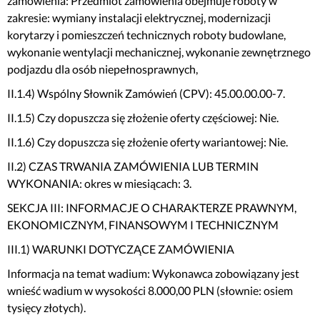
zamówienia: Przedmiot zamówienia obejmuje roboty w
zakresie: wymiany instalacji elektrycznej, modernizacji
korytarzy i pomieszczeń technicznych roboty budowlane,
wykonanie wentylacji mechanicznej, wykonanie zewnętrznego
podjazdu dla osób niepełnosprawnych,
II.1.4) Wspólny Słownik Zamówień (CPV): 45.00.00.00-7.
II.1.5) Czy dopuszcza się złożenie oferty częściowej: Nie.
II.1.6) Czy dopuszcza się złożenie oferty wariantowej: Nie.
II.2) CZAS TRWANIA ZAMÓWIENIA LUB TERMIN
WYKONANIA: okres w miesiącach: 3.
SEKCJA III: INFORMACJE O CHARAKTERZE PRAWNYM,
EKONOMICZNYM, FINANSOWYM I TECHNICZNYM
III.1) WARUNKI DOTYCZĄCE ZAMÓWIENIA
Informacja na temat wadium: Wykonawca zobowiązany jest
wnieść wadium w wysokości 8.000,00 PLN (słownie: osiem
tysięcy złotych).