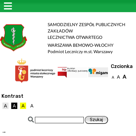
SAMODZIELNY ZESPÓŁ PUBLICZNYCH
ZAKŁADÓW
LECZNICTWA OTWARTEGO
WARSZAWA BEMOWO-WŁOCHY
Podmiot Leczniczy m.st. Warszawy
Czcionka
A
A
A
Kontrast
A
A
A
A
→