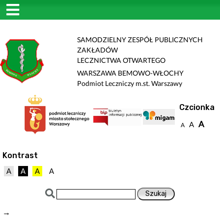
SAMODZIELNY ZESPÓŁ PUBLICZNYCH
ZAKŁADÓW
LECZNICTWA OTWARTEGO
WARSZAWA BEMOWO-WŁOCHY
Podmiot Leczniczy m.st. Warszawy
Czcionka
A
A
A
Kontrast
A
A
A
A
→