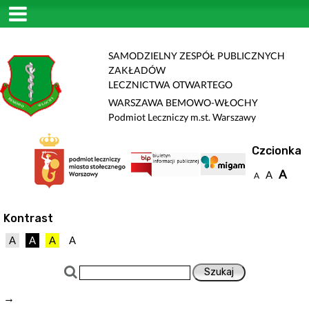
SAMODZIELNY ZESPÓŁ PUBLICZNYCH
ZAKŁADÓW
LECZNICTWA OTWARTEGO
WARSZAWA BEMOWO-WŁOCHY
Podmiot Leczniczy m.st. Warszawy
Czcionka
A
A
A
Kontrast
A
A
A
A
→