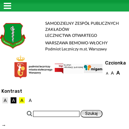
SAMODZIELNY ZESPÓŁ PUBLICZNYCH
ZAKŁADÓW
LECZNICTWA OTWARTEGO
WARSZAWA BEMOWO-WŁOCHY
Podmiot Leczniczy m.st. Warszawy
Czcionka
A
A
A
Kontrast
A
A
A
A
→