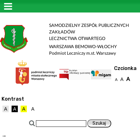
SAMODZIELNY ZESPÓŁ PUBLICZNYCH
ZAKŁADÓW
LECZNICTWA OTWARTEGO
WARSZAWA BEMOWO-WŁOCHY
Podmiot Leczniczy m.st. Warszawy
Czcionka
A
A
A
Kontrast
A
A
A
A
→