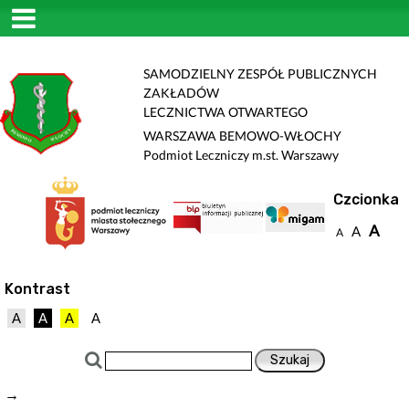
SAMODZIELNY ZESPÓŁ PUBLICZNYCH
ZAKŁADÓW
LECZNICTWA OTWARTEGO
WARSZAWA BEMOWO-WŁOCHY
Podmiot Leczniczy m.st. Warszawy
Czcionka
A
A
A
Kontrast
A
A
A
A
→