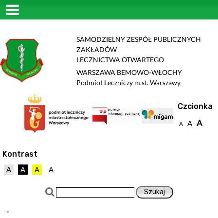
SAMODZIELNY ZESPÓŁ PUBLICZNYCH
ZAKŁADÓW
LECZNICTWA OTWARTEGO
WARSZAWA BEMOWO-WŁOCHY
Podmiot Leczniczy m.st. Warszawy
Czcionka
A
A
A
Kontrast
A
A
A
A
→